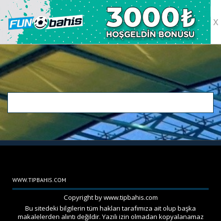
TOGGLE
X
WWW.TIPBAHIS.COM
Copyright by www.tipbahis.com
Bu sitedeki bilgilerin tüm hakları tarafımıza ait olup başka
makalelerden alıntı değildir. Yazılı izin olmadan kopyalanamaz