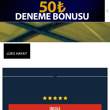
TOGG
X
LÜKS HAYAT
İNCELE