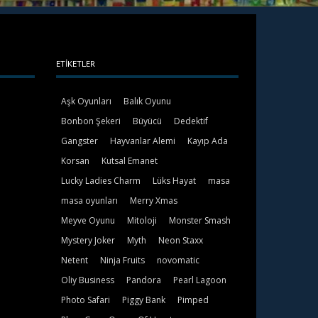
ETİKETLER
Aşk Oyunları
Balık Oyunu
Bonbon Şekeri
Büyücü
Dedektif
Gangster
Hayvanlar Alemi
Kayıp Ada
Korsan
Kutsal Emanet
Lucky Ladies Charm
Lüks Hayat
masa
masa oyunları
Merry Xmas
Meyve Oyunu
Mitoloji
Monster Smash
Mystery Joker
Myth
Neon Staxx
Netent
Ninja Fruits
novomatic
Oliy Business
Pandora
Pearl Lagoon
Photo Safari
Piggy Bank
Pimped