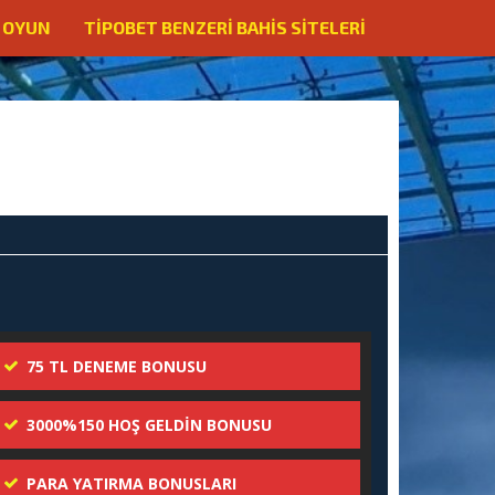
 OYUN
TIPOBET BENZERI BAHIS SITELERI
75 TL DENEME BONUSU
3000%150 HOŞ GELDIN BONUSU
PARA YATIRMA BONUSLARI