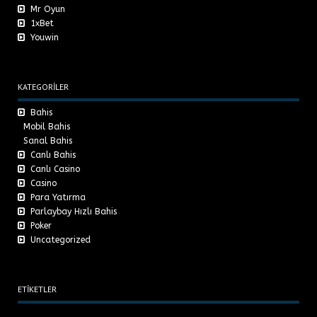
Mr Oyun
1xBet
Youwin
KATEGORİLER
Bahis
Mobil Bahis
Sanal Bahis
Canlı Bahis
Canlı Casino
Casino
Para Yatırma
Parlaybay Hızlı Bahis
Poker
Uncategorized
ETİKETLER