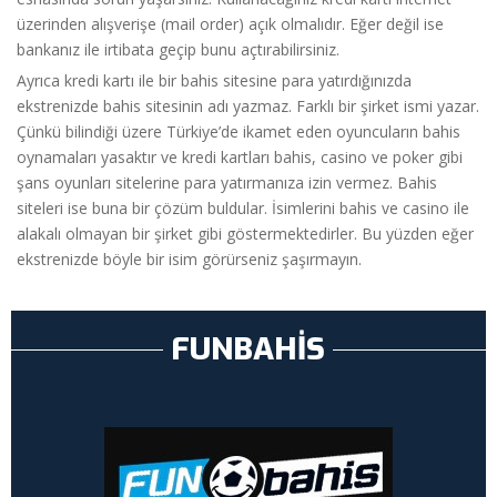
üzerinden alışverişe (mail order) açık olmalıdır. Eğer değil ise
bankanız ile irtibata geçip bunu açtırabilirsiniz.
Ayrıca kredi kartı ile bir bahis sitesine para yatırdığınızda
ekstrenizde bahis sitesinin adı yazmaz. Farklı bir şirket ismi yazar.
Çünkü bilindiği üzere Türkiye’de ikamet eden oyuncuların bahis
oynamaları yasaktır ve kredi kartları bahis, casino ve poker gibi
şans oyunları sitelerine para yatırmanıza izin vermez. Bahis
siteleri ise buna bir çözüm buldular. İsimlerini bahis ve casino ile
alakalı olmayan bir şirket gibi göstermektedirler. Bu yüzden eğer
ekstrenizde böyle bir isim görürseniz şaşırmayın.
FUNBAHIS