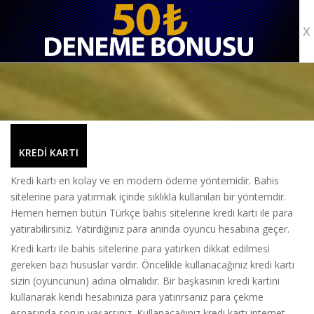
TOGG
X
KREDI KARTI
Kredi kartı en kolay ve en modern ödeme yöntemidir. Bahis
sitelerine para yatırmak içinde sıklıkla kullanılan bir yöntemdir.
Hemen hemen bütün Türkçe bahis sitelerine kredi kartı ile para
yatırabilirsiniz. Yatırdığınız para anında oyuncu hesabına geçer.
Kredi kartı ile bahis sitelerine para yatırken dikkat edilmesi
gereken bazı hususlar vardır. Öncelikle kullanacağınız kredi kartı
sizin (oyuncunun) adına olmalıdır. Bir başkasının kredi kartını
kullanarak kendi hesabınıza para yatırırsanız para çekme
esnasında sorun yaşarsınız. Kullanacağınız kredi kartı internet