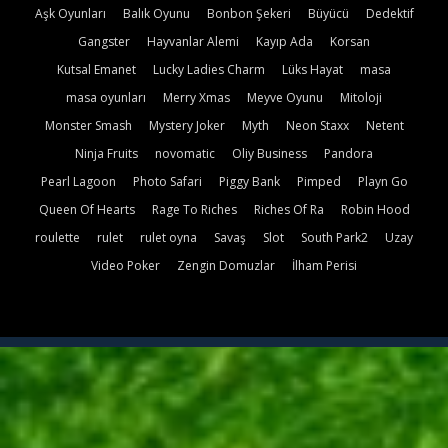
Aşk Oyunları
Balık Oyunu
Bonbon Şekeri
Büyücü
Dedektif
Gangster
Hayvanlar Alemi
Kayıp Ada
Korsan
Kutsal Emanet
Lucky Ladies Charm
Lüks Hayat
masa
masa oyunları
Merry Xmas
Meyve Oyunu
Mitoloji
Monster Smash
Mystery Joker
Myth
Neon Staxx
Netent
Ninja Fruits
novomatic
Oliy Business
Pandora
Pearl Lagoon
Photo Safari
Piggy Bank
Pimped
Playn Go
Queen Of Hearts
Rage To Riches
Riches Of Ra
Robin Hood
roulette
rulet
rulet oyna
Savaş
Slot
South Park2
Uzay
Video Poker
Zengin Domuzlar
İlham Perisi