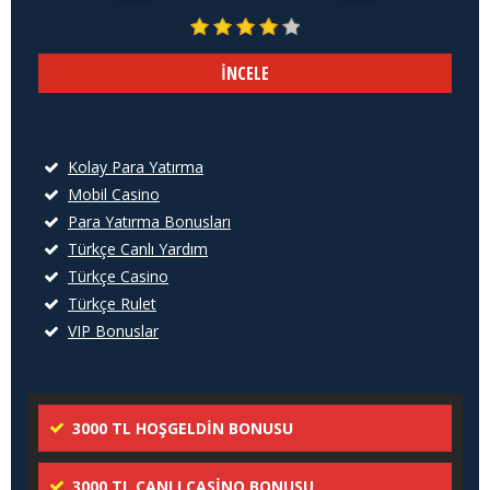
İNCELE
Kolay Para Yatırma
Mobil Casino
Para Yatırma Bonusları
Türkçe Canlı Yardım
Türkçe Casino
Türkçe Rulet
VIP Bonuslar
3000 TL HOŞGELDIN BONUSU
3000 TL CANLI CASINO BONUSU