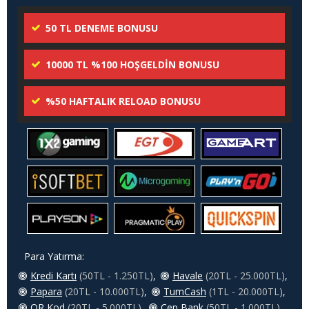
50 TL DENEME BONUSU
10000 TL %100 HOŞGELDIN BONUSU
%50 HAFTALIK RELOAD BONUSU
Para Yatırma:
Kredi Kartı
(50TL - 1.250TL)
,
Havale
(20TL - 25.000TL)
,
Papara
(20TL - 10.000TL)
,
TumCash
(1TL - 20.000TL)
,
QR Kod
(20TL - 5.000TL)
,
Cep Bank
(50TL - 1.000TL)
,