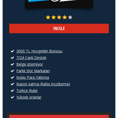
İNCELE
3000 TL Hoşgeldin Bonusu
7/24 Canlı Destek
Belge istemiyor
Farklı Slot Markaları
Kolay Para Yatırma
Kupon satma (bahis bozdurma)
Türkçe Rulet
Yüksek oranlar