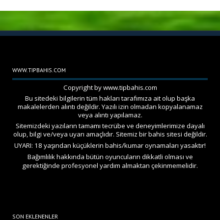
WWW.TIPBAHIS.COM
Copyright by www.tipbahis.com
Bu sitedeki bilgilerin tüm hakları tarafımıza ait olup başka
makalelerden alıntı değildir. Yazılı izin olmadan kopyalanamaz
veya alıntı yapılamaz.
Sitemizdeki yazıların tamamı tecrübe ve deneyimlerimize dayalı
olup, bilgi ve/veya uyarı amaçlıdır. Sitemiz bir bahis sitesi değildir.
UYARI: 18 yaşından küçüklerin bahis/kumar oynamaları yasaktır!
Bağımlılık hakkında bütün oyuncuların dikkatli olması ve
gerektiğinde profesyonel yardım almaktan çekinmemelidir.
SON EKLENENLER