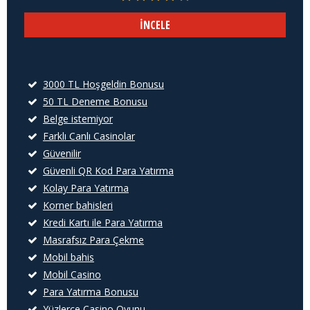
İNCELE
3000 TL Hoşgeldin Bonusu
50 TL Deneme Bonusu
Belge istemiyor
Farklı Canlı Casinolar
Güvenilir
Güvenli QR Kod Para Yatırma
Kolay Para Yatırma
Korner bahisleri
Kredi Kartı ile Para Yatırma
Masrafsız Para Çekme
Mobil bahis
Mobil Casino
Para Yatırma Bonusu
Yüzlerce Casino Oyunu