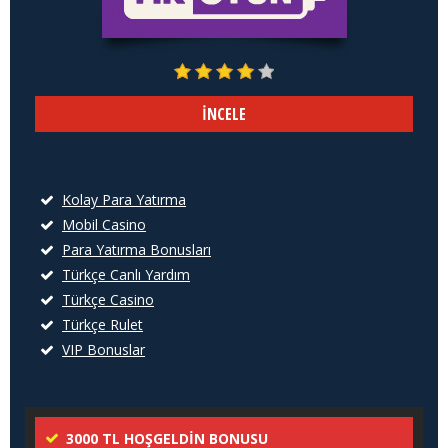
İNCELE
Kolay Para Yatırma
Mobil Casino
Para Yatırma Bonusları
Türkçe Canlı Yardım
Türkçe Casino
Türkçe Rulet
VIP Bonuslar
3000 TL HOŞGELDIN BONUSU