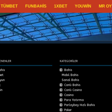
TÜMBET
FUNBAHIS
1XBET
YOUWIN
MR O
ENENLER
KATEGORİLER
ahis
Bahis
et
Mobil Bahis
yun
Sanal Bahis
t
Canlı Bahis
in
Canlı Casino
Casino
Para Yatırma
Parlaybay Hızlı Bahis
Poker