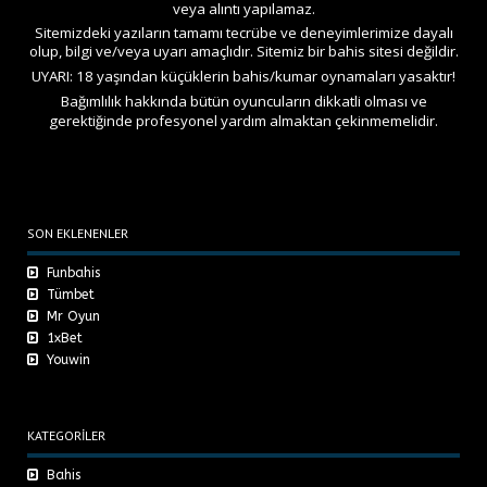
veya alıntı yapılamaz.
Sitemizdeki yazıların tamamı tecrübe ve deneyimlerimize dayalı
olup, bilgi ve/veya uyarı amaçlıdır. Sitemiz bir bahis sitesi değildir.
UYARI: 18 yaşından küçüklerin bahis/kumar oynamaları yasaktır!
Bağımlılık hakkında bütün oyuncuların dikkatli olması ve
gerektiğinde profesyonel yardım almaktan çekinmemelidir.
SON EKLENENLER
Funbahis
Tümbet
Mr Oyun
1xBet
Youwin
KATEGORİLER
Bahis